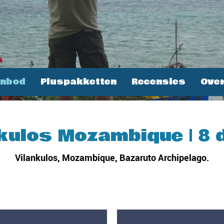
anbod
Pluspakketten
Recensies
Over
nkulos Mozambique | 8 
Vilankulos, Mozambique, Bazaruto Archipelago.