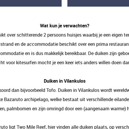
Wat kun je verwachten?
 over schitterende 2 persoons huisjes waarbij je een eigen ter
 strand en de accommodatie beschikt over een prima restaurant
ommodatie en is dus makkelijk bereikbaar. De duiken zijn geboek
ht voor kitesurfen mocht je een keer iets anders willen doen da
Duiken in Vilankulos
ikoord dan bijvoorbeeld Tofo. Duiken in Vilankulos wordt werel
jke Bazaruto archipelago, welke bestaat uit verschillende eilan
den, palmbomen en zijn omringd door een (aangenaam warme) h
to ligt Two Mile Reef, hier vinden alle duiken plaats, op verschi