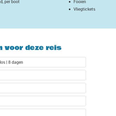
d, per boot
Fooien
Vliegtickets
n voor deze reis