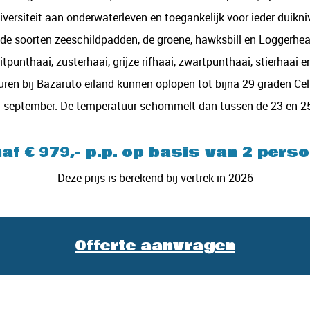
iversiteit aan onderwaterleven en toegankelijk voor ieder duikni
ende soorten zeeschildpadden, de groene, hawksbill en Loggerhea
itpunthaai, zusterhaai, grijze rifhaai, zwartpunthaai, stierhaai
ren bij Bazaruto eiland kunnen oplopen tot bijna 29 graden Ce
en september. De temperatuur schommelt dan tussen de 23 en 25
af € 979
,- p.p. op basis van 2 pers
Deze prijs is berekend bij vertrek in 2026
Offerte aanvragen