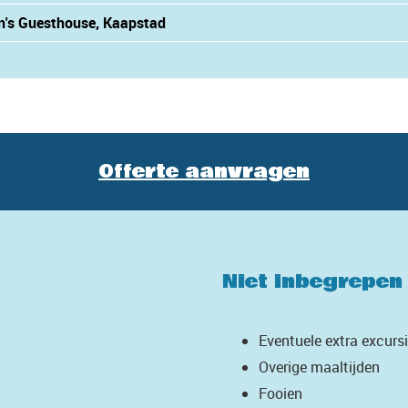
en's Guesthouse, Kaapstad
Offerte aanvragen
Niet inbegrepen
Eventuele extra excurs
Overige maaltijden
Fooien