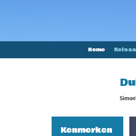
Home
Reisa
Du
Simon’
Kenmerken