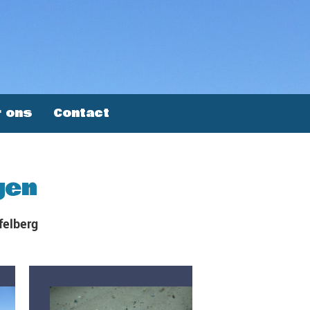
 ons
Contact
gen
felberg